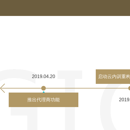
3
9
3
2
2
4
4
3
3
5
5
4
4
6
6
5
5
启动云内训重
2019.04.20
7
7
6
6
推出代理商功能
2019
8
8
7
7