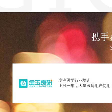
9
9
8
8
9
9
携手
专注医学行业培训
上线一年，大量医院用户使用