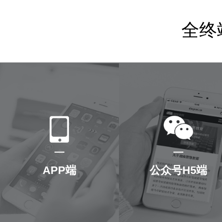
1
7
1
0
0
全终
2
8
2
1
1
3
9
3
2
2
4
0
4
3
3
5
1
5
4
4
APP端
公众号H5端
6
2
6
5
5